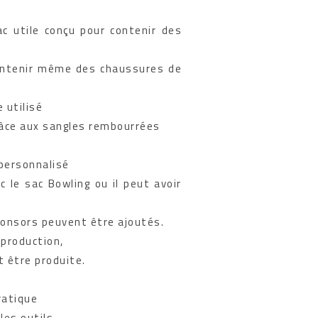
ac utile conçu pour contenir des
contenir même des chaussures de
 utilisé
âce aux sangles rembourrées
personnalisé
c le sac Bowling ou il peut avoir
onsors peuvent être ajoutés.
e production,
t être produite.
ratique
les outils,