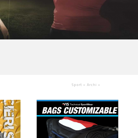
Sport »
Archi
»