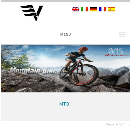
MENU
MTB
Race »
VTT
»