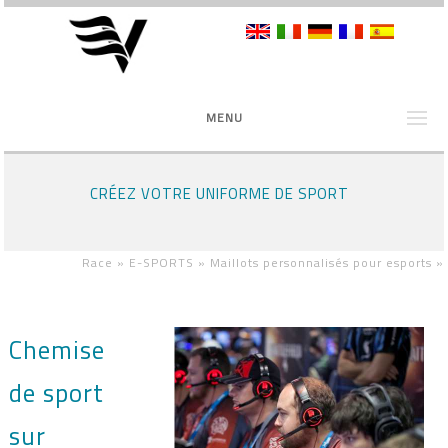
MENU
CRÉEZ VOTRE UNIFORME DE SPORT
Race »
E-SPORTS »
Maillots personnalisés pour esports
»
Chemise
de sport
sur