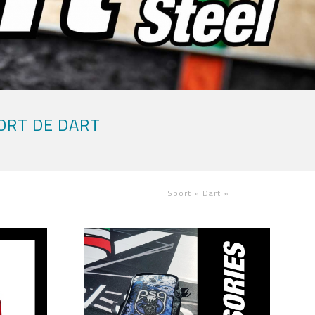
ORT DE DART
Sport »
Dart
»